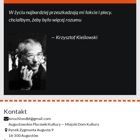
W życiu najbardziej przeszkadzają mi łokcie i plecy.
chciałbym, żeby było więcej rozumu
— Krzysztof Kieślowski
Kontakt
kinochlondkf@gmail.com
Augustowskie Placówki Kultury — Miejski Dom Kultury
Rynek Zygmunta Augusta 9
16-300 Augustów