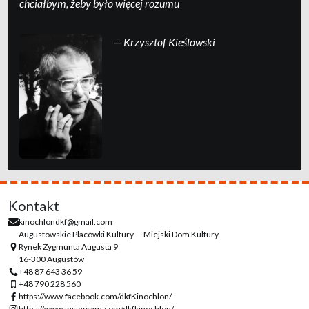
chciałbym, żeby było więcej rozumu
— Krzysztof Kieślowski
Kontakt
kinochlondkf@gmail.com
Augustowskie Placówki Kultury — Miejski Dom Kultury
Rynek Zygmunta Augusta 9
16-300 Augustów
+48 87 643 36 59
+48 790 228 560
https://www.facebook.com/dkfKinochlon/
https://www.instagram.com/dkfkinochlon/