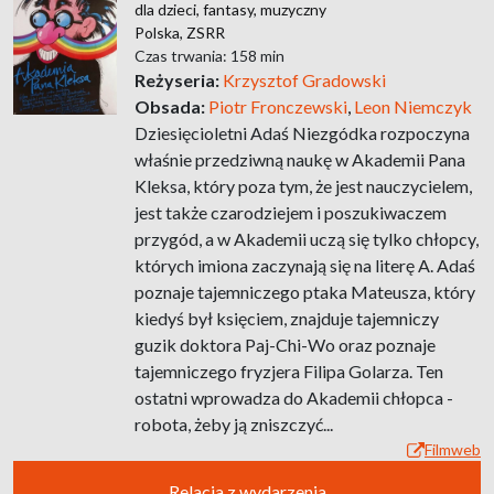
dla dzieci,
fantasy,
muzyczny
Polska,
ZSRR
Czas trwania: 158 min
Reżyseria:
Krzysztof Gradowski
Obsada:
Piotr Fronczewski
,
Leon Niemczyk
Dziesięcioletni Adaś Niezgódka rozpoczyna
właśnie przedziwną naukę w Akademii Pana
Kleksa, który poza tym, że jest nauczycielem,
jest także czarodziejem i poszukiwaczem
przygód, a w Akademii uczą się tylko chłopcy,
których imiona zaczynają się na literę A. Adaś
poznaje tajemniczego ptaka Mateusza, który
kiedyś był księciem, znajduje tajemniczy
guzik doktora Paj-Chi-Wo oraz poznaje
tajemniczego fryzjera Filipa Golarza. Ten
ostatni wprowadza do Akademii chłopca -
robota, żeby ją zniszczyć...
Filmweb
Relacja z wydarzenia