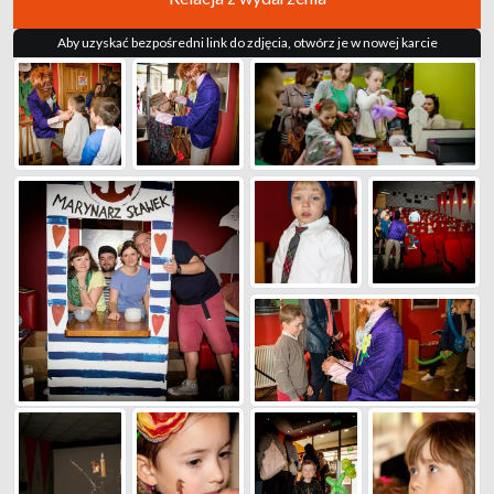
Aby uzyskać bezpośredni link do zdjęcia, otwórz je w nowej karcie