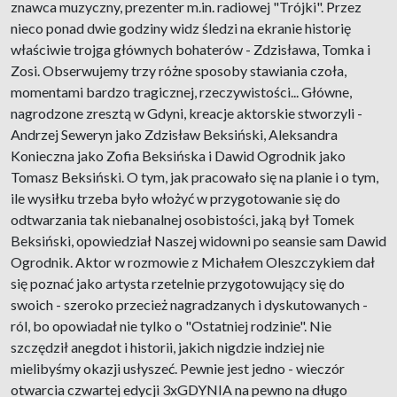
znawca muzyczny, prezenter m.in. radiowej "Trójki". Przez
nieco ponad dwie godziny widz śledzi na ekranie historię
właściwie trojga głównych bohaterów - Zdzisława, Tomka i
Zosi. Obserwujemy trzy różne sposoby stawiania czoła,
momentami bardzo tragicznej, rzeczywistości... Główne,
nagrodzone zresztą w Gdyni, kreacje aktorskie stworzyli -
Andrzej Seweryn jako Zdzisław Beksiński, Aleksandra
Konieczna jako Zofia Beksińska i Dawid Ogrodnik jako
Tomasz Beksiński. O tym, jak pracowało się na planie i o tym,
ile wysiłku trzeba było włożyć w przygotowanie się do
odtwarzania tak niebanalnej osobistości, jaką był Tomek
Beksiński, opowiedział Naszej widowni po seansie sam Dawid
Ogrodnik. Aktor w rozmowie z Michałem Oleszczykiem dał
się poznać jako artysta rzetelnie przygotowujący się do
swoich - szeroko przecież nagradzanych i dyskutowanych -
ról, bo opowiadał nie tylko o "Ostatniej rodzinie". Nie
szczędził anegdot i historii, jakich nigdzie indziej nie
mielibyśmy okazji usłyszeć. Pewnie jest jedno - wieczór
otwarcia czwartej edycji 3xGDYNIA na pewno na długo