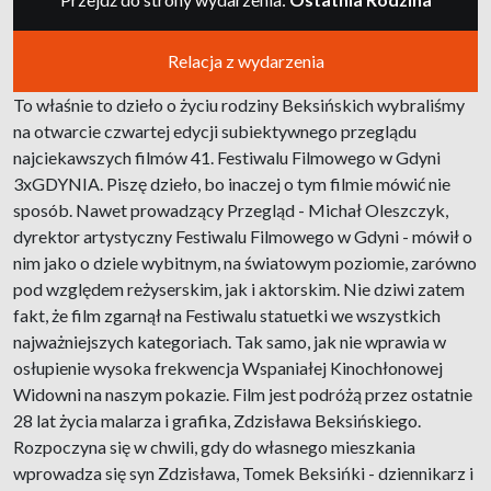
Relacja z wydarzenia
To właśnie to dzieło o życiu rodziny Beksińskich wybraliśmy
na otwarcie czwartej edycji subiektywnego przeglądu
najciekawszych filmów 41. Festiwalu Filmowego w Gdyni
3xGDYNIA. Piszę dzieło, bo inaczej o tym filmie mówić nie
sposób. Nawet prowadzący Przegląd - Michał Oleszczyk,
dyrektor artystyczny Festiwalu Filmowego w Gdyni - mówił o
nim jako o dziele wybitnym, na światowym poziomie, zarówno
pod względem reżyserskim, jak i aktorskim. Nie dziwi zatem
fakt, że film zgarnął na Festiwalu statuetki we wszystkich
najważniejszych kategoriach. Tak samo, jak nie wprawia w
osłupienie wysoka frekwencja Wspaniałej Kinochłonowej
Widowni na naszym pokazie. Film jest podróżą przez ostatnie
28 lat życia malarza i grafika, Zdzisława Beksińskiego.
Rozpoczyna się w chwili, gdy do własnego mieszkania
wprowadza się syn Zdzisława, Tomek Beksińki - dziennikarz i