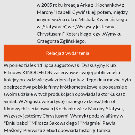
w 2005 roku kreacja Arka z „Kochanków z
Marony” Izabelli Cywińskiej; potem, między
innymi, ważna rola u Michała Kwiecińskiego
w „Statystach”, we „Wszyscy jesteśmy
Chrystusami” Koterskiego, czy „Wymyku”
Grzegorza Zglińskiego.
Relacja z wydarzenia
W poniedziałek 11 lipca augustowski Dyskusyjny Klub
Filmowy KINOCHŁON zaserwował swojej publiczności
kolejny prawdziwie gwiazdorski pokaz. Tego dnia można było
obejrzeć dwa polskie filmy krótkometrażowe, a po seansie o
swoim udziale w tych produkcjach opowiadał aktor Łukasz
Simlat. W Augustowie artystę znanego z dziesiątek ról
filmowych i serialowych (Kochankowie z Marony, Statyści,
Wszyscy jesteśmy Chrystusami, Wymyk) podziwialiśmy w
"Dniu babci "Miłosza Sakowskiego i "Magmie" Pawła
Maślony. Pierwsza z etiud opowiada historię Tomka,