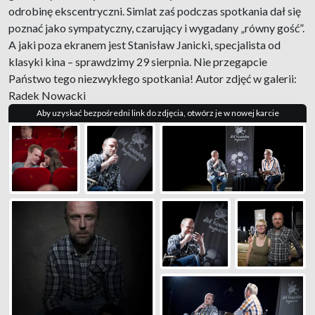
odrobinę ekscentryczni. Simlat zaś podczas spotkania dał się
poznać jako sympatyczny, czarujący i wygadany „równy gość”.
A jaki poza ekranem jest Stanisław Janicki, specjalista od
klasyki kina – sprawdzimy 29 sierpnia. Nie przegapcie
Państwo tego niezwykłego spotkania! Autor zdjęć w galerii:
Radek Nowacki
Aby uzyskać bezpośredni link do zdjęcia, otwórz je w nowej karcie