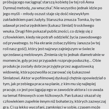
próbującego naciągnąć starszą kobietę (w tej roli Anna
Dymna) metodą „na wnuczka”. Nie wszystko jednak idzie po
jego myśli – młody oszust staje się dość niezwykłym
zakładnikiem pani Judyty. Staruszka zmusza Tomka, by ten
udawał przed urzędnikiem (Łukasz Simlat) troskliwego
wnuka. Drugi film pokazał publiczności, co dzieję się z
człowiekiem, kiedy nie potrafi oddzielić życia zawodowego
od prywatnego. to Na ekranie zobaczyliśmy Janusza (w tej
roli nasz gość), który jest najzwyczajniejszym w świecie
sprzedawcą meblowym. Zmienia się to jednak diametralnie w
momencie, gdy przez przypadek rozpruje poduszkę… Obie
produkcje zostały dobrze przyjęte przez augustowską
widownię, która pozwoliła oczarować się Łukaszowi
Simlatowi. Aktor w pofilmowej dyskusji chętnie opowiedział o
tym, jak przebiega praca na planie, z kim mu się najlepiej
pracuje, co jest pociągającego w zawodzie aktora i co uważa
na temat filmowych scen łóżkowych. Pan Łukasz okazał się
człowiekiem zupełnie innym niż bohaterzy, których zazwyczaj
gra. Ci są lekko wycofani, zamknięci w sobie, czasem może