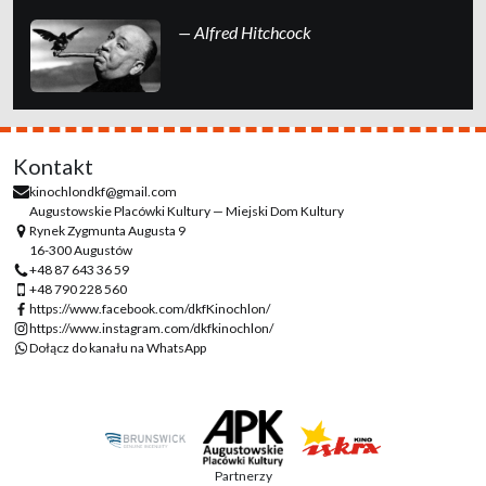
— Alfred Hitchcock
Kontakt
kinochlondkf@gmail.com
Augustowskie Placówki Kultury — Miejski Dom Kultury
Rynek Zygmunta Augusta 9
16-300 Augustów
+48 87 643 36 59
+48 790 228 560
https://www.facebook.com/dkfKinochlon/
https://www.instagram.com/dkfkinochlon/
Dołącz do kanału na WhatsApp
Partnerzy