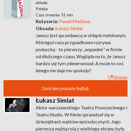
etiuda
Polska
Czas trwania: 31 min
Reżyseria:
Paweł Maślona
Obsada:
Łukasz Simlat
Janusz jest sprzedawcą w sklepie meblowym.
Któregoś razu przypadkowo rozrywa
poduszkę - to pierwszy „wypadek” w firmie
od dłuższego czasu. Wygląda na to, że Janusz
bardzo się tym zdenerwował. A może to coś
innego nie daje mu spokoju?
Filmweb
Gościem pokazu był(a):
Łukasz Simlat
Aktor warszawskiego Teatru Powszechnego i
Teatru Studio. W filmie sprawdzał się w
dziesiątkach wątków epizodycznych. Jego
pierwszą ważną rolą z wielkiego ekranu była