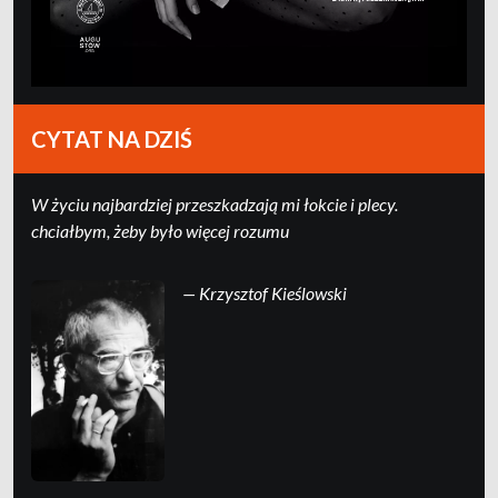
CYTAT NA DZIŚ
W życiu najbardziej przeszkadzają mi łokcie i plecy.
chciałbym, żeby było więcej rozumu
— Krzysztof Kieślowski