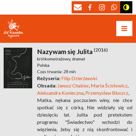
(2016)
Nazywam się Julita
krótkometrażowy,
dramat
Polska
Czas trwania: 28 min
Reżyseria:
Filip Dzierżawski
Obsada:
Janusz Chabior
,
Marta Ścisłowicz
,
Aleksandra Konieczna
,
Przemysław Bluszcz
,
Matka, nękana poczuciem winy, nie chce
spotkać się z córką. Nie widziały się od
dziesięciu lat. Julita pod pretekstem
programu "Świadectwo" wchodzi do
więzienia, żeby się z nią skonfrontować i