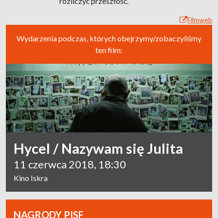
rozliczyć przeszłość.
Filmweb
Wydarzenia podczas, których obejrzymy/zobaczyliśmy
ten film:
Hycel / Nazywam się Julita
11 czerwca 2018, 18:30
Kino Iskra
NAGRODY PISF