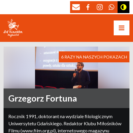
6 RAZY NA NASZYCH POKAZACH
Grzegorz Fortuna
Rocznik 1991, doktorant na wydziale filologicznym
Uniwersytetu Gdańskiego. Redaktor Klubu Miłośników
Filmu (www.film.org.pl), internetowego magazynu