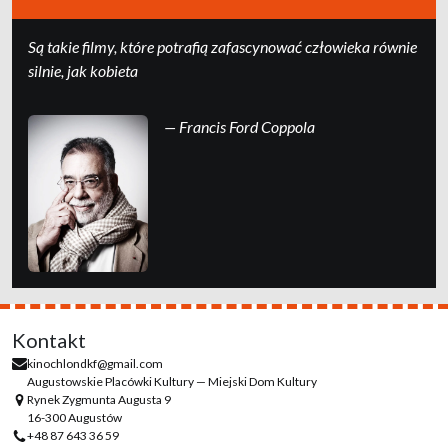
Są takie filmy, które potrafią zafascynować człowieka równie
silnie, jak kobieta
— Francis Ford Coppola
Kontakt
kinochlondkf@gmail.com
Augustowskie Placówki Kultury — Miejski Dom Kultury
Rynek Zygmunta Augusta 9
16-300 Augustów
+48 87 643 36 59